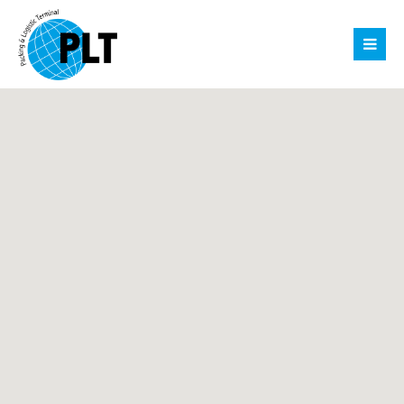
Login
Username
Password
Register
|
Lost your password?
Support
Lorem ipsum dolor sit amet: