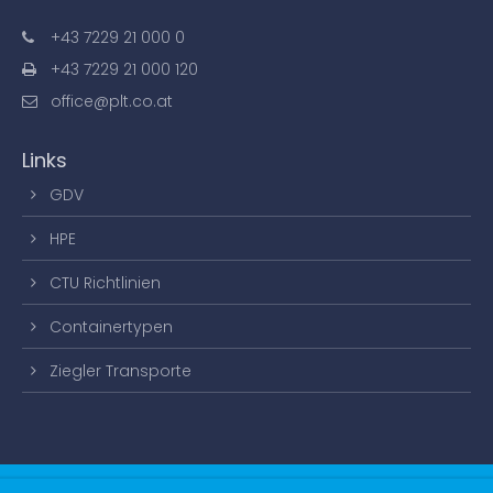
+43 7229 21 000 0
+43 7229 21 000 120
office@plt.co.at
Links
GDV
HPE
CTU Richtlinien
Containertypen
Ziegler Transporte