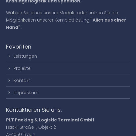
Kranlagerlogistik und Spedition.
About us
Wählen Sie eines unsere Module oder nutzen Sie die
Möglichkeiten unserer Komplettlösung
"Alles aus einer
Lorem ipsum dolor sit amet, consectetuer
Hand".
adipiscing elit.
Aenean commodo ligula eget dolor. Aenean
massa. Cum sociis natoque penatibus et magnis
Favoriten
dis parturient montes, nascetur ridiculus mus.
Leistungen
Donec quam felis, ultricies nec.
Projekte
Kontakt
Impressum
Kontaktieren Sie uns.
PLT Packing & Logistic Terminal GmbH
Hackl-Straße 1, Objekt 2
A-4050 Traun