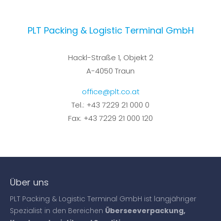
24h
/ 365days
PLT Packing & Logistic Terminal GmbH
Hackl-Straße 1, Objekt 2
We offer support for our customers
A-4050 Traun
Mon - Fri 8:00am - 5:00pm
(GMT +1)
office@plt.co.at
Get in touch
Tel.: +43 7229 21 000 0
Cybersteel Inc.
Fax: +43 7229 21 000 120
376-293 City Road, Suite 600
San Francisco, CA 94102
Have any questions?
+44 1234 567 890
Über uns
Drop us a line
PLT Packing & Logistic Terminal GmbH ist langjähriger
info@yourdomain.com
Spezialist in den Bereichen
Überseeverpackung,