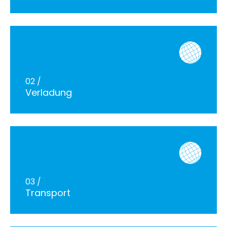
24h
/ 365days
We offer support for our customers
Mon - Fri 8:00am - 5:00pm
(GMT +1)
02 /
Verladung
Get in touch
Cybersteel Inc.
376-293 City Road, Suite 600
San Francisco, CA 94102
Have any questions?
03 /
+44 1234 567 890
Transport
Drop us a line
info@yourdomain.com